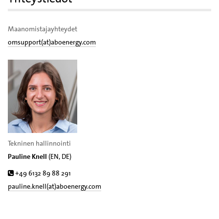
Maanomistajayhteydet
omsupport(at)aboenergy.com
Tekninen hallinnointi
Pauline Knell
(EN, DE)
Puh.
+49 6132 89 88 291
pauline.knell(at)aboenergy.com