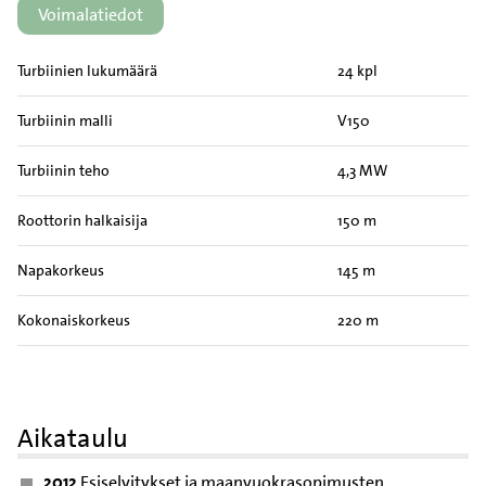
Voimalatiedot
Turbiinien lukumäärä
24 kpl
Turbiinin malli
V150
Turbiinin teho
4,3 MW
Roottorin halkaisija
150 m
Napakorkeus
145 m
Kokonaiskorkeus
220 m
Aikataulu
2012
Esiselvitykset ja maanvuokrasopimusten