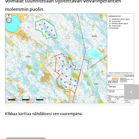
Voimalat suunnitellaan sijoitettavan Veivarinperäntien
molemmin puolin.
Klikkaa karttaa nähdäksesi sen suurempana.