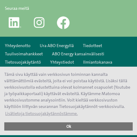
Seuraa meitä
Yhteydenotto
Ura ABO Energyllä
Tiedotteet
Tuulivoimahankkeet
ABO Energy kansainvälisesti
Tietosuojakäytäntö
Yhteystiedot
Ilmiantokanava
Käyttöehdot
Sivukartta
Tämä sivu käyttää vain verkkosivun toiminnan kannalta
välttämättömiä evästeitä, joita ei voi poistaa käytöstä. Lisäksi tällä
verkkosivustolla edustettuina olevat kolmannet osapuolet (Youtube
ja työpaikkaportaali) käyttävät evästeitä. Käytämme Matomoa
verkkosivustomme analysointiin. Voit kieltää verkkosivuston
käyttöön liittyvän seurannan Tietosuojakäytännöt-verkkosivulla.
Lisätietoja tietosuojakäytännöstämme.
Ok