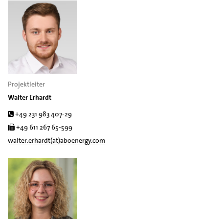
Projektleiter
Walter Erhardt
Tel.
+49 231 983 407-29
Fax
+49 611 267 65-599
walter.erhardt(at)aboenergy.com