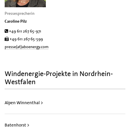
Pressesprecherin
Caroline Pilz
Tel.
+49 611 267 65-971
Fax
+49 611 267 65-599
presse(at)aboenergy.com
Windenergie-Projekte in Nordrhein-
Westfalen
Alpen Winnenthal >
Batenhorst >