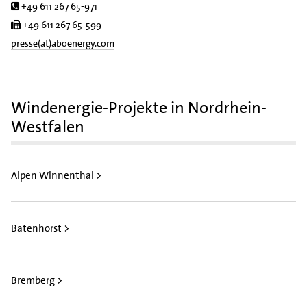
Tel.
+49 611 267 65-971
Fax
+49 611 267 65-599
presse(at)aboenergy.com
Windenergie-Projekte in Nordrhein-
Westfalen
Alpen Winnenthal >
Batenhorst >
Bremberg >