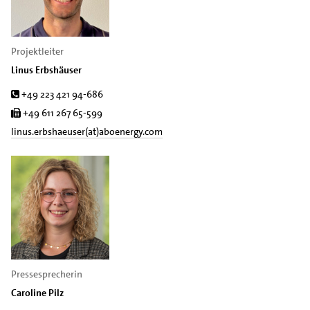
Projektleiter
Linus Erbshäuser
Tel.
+49 223 421 94-686
Fax
+49 611 267 65-599
linus.erbshaeuser(at)aboenergy.com
Pressesprecherin
Caroline Pilz