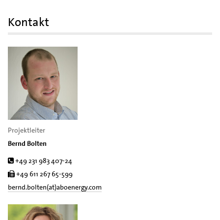
Kontakt
Projektleiter
Bernd Bolten
Tel.
+49 231 983 407-24
Fax
+49 611 267 65-599
bernd.bolten(at)aboenergy.com