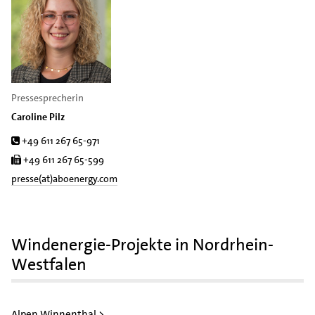
Pressesprecherin
Caroline Pilz
Tel.
+49 611 267 65-971
Fax
+49 611 267 65-599
presse(at)aboenergy.com
Windenergie-Projekte in Nordrhein-
Westfalen
Alpen Winnenthal >