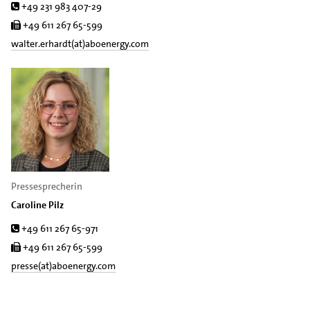
Tel.
+49 231 983 407-29
Fax
+49 611 267 65-599
walter.erhardt(at)aboenergy.com
Pressesprecherin
Caroline Pilz
Tel.
+49 611 267 65-971
Fax
+49 611 267 65-599
presse(at)aboenergy.com