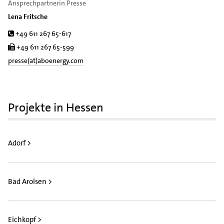
Ansprechpartnerin Presse
Lena Fritsche
Tel.
+49 611 267 65-617
Fax
+49 611 267 65-599
presse(at)aboenergy.com
Projekte in Hessen
Adorf >
Bad Arolsen >
Eichkopf >