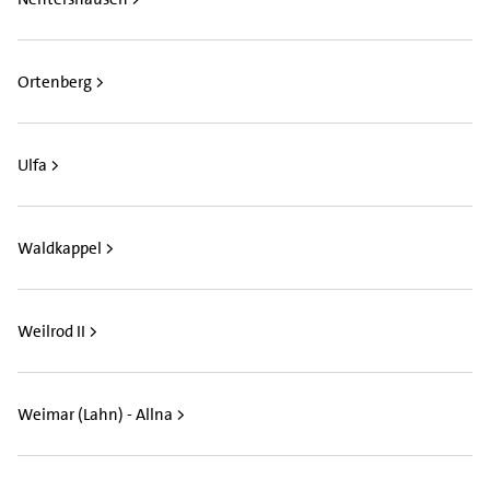
Ortenberg >
Ulfa >
Waldkappel >
Weilrod II >
Weimar (Lahn) - Allna >