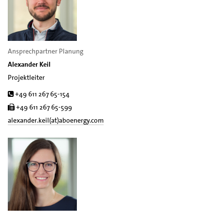
Ansprechpartner Planung
Alexander Keil
Projektleiter
Tel.
+49 611 267 65-154
Fax
+49 611 267 65-599
alexander.keil(at)aboenergy.com