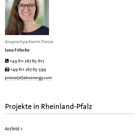
Ansprechpartnerin Presse
Lena Fritsche
Tel.
+49 611 267 65-617
Fax
+49 611 267 65-599
presse(at)aboenergy.com
Projekte in Rheinland-Pfalz
Arzfeld >