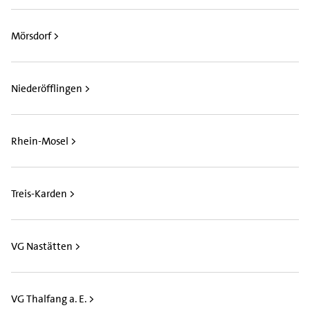
Mörsdorf >
Niederöfflingen >
Rhein-Mosel >
Treis-Karden >
VG Nastätten >
VG Thalfang a. E. >