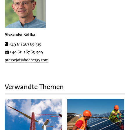
Alexander Koffka
Tel.
+49 611 267 65-515
Fax
+49 611 267 65-599
presse(at)aboenergy.com
Verwandte Themen