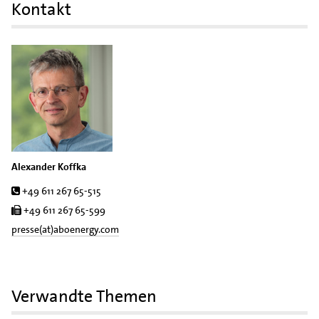
Kontakt
Alexander Koffka
Tel.
+49 611 267 65-515
Fax
+49 611 267 65-599
presse(at)aboenergy.com
Verwandte Themen