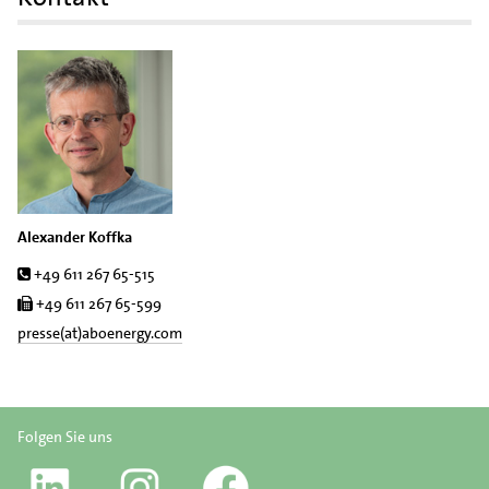
Alexander Koffka
Tel.
+49 611 267 65-515
Fax
+49 611 267 65-599
presse(at)aboenergy.com
Folgen Sie uns