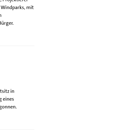
 Windparks, mit
m
Bürger.
"
sitz in
g eines
egonnen.