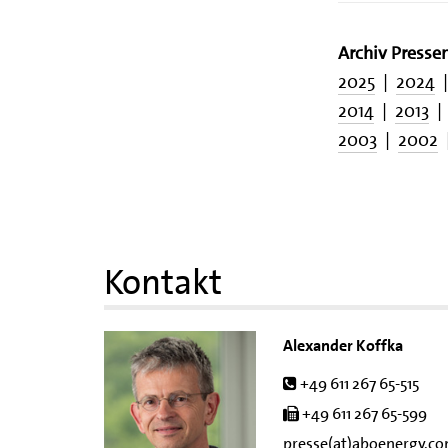
Archiv Presse
2025
|
2024
2014
|
2013
2003
|
2002
Kontakt
Alexander Koffka
Tel.
+49 611 267 65-515
Fax
+49 611 267 65-599
presse(at)aboenergy.c