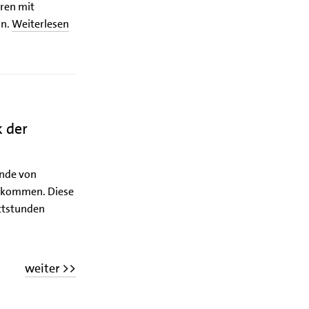
ren mit
an.
Weiterlesen
k der
ande von
zukommen. Diese
attstunden
weiter >>