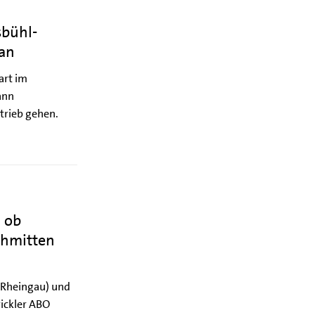
sbühl-
lan
art im
ann
etrieb gehen.
, ob
chmitten
(Rheingau) und
wickler ABO