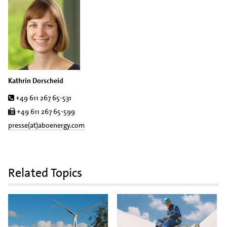
Kathrin Dorscheid
Tel.
+49 611 267 65-531
Fax
+49 611 267 65-599
presse(at)aboenergy.com
Related Topics