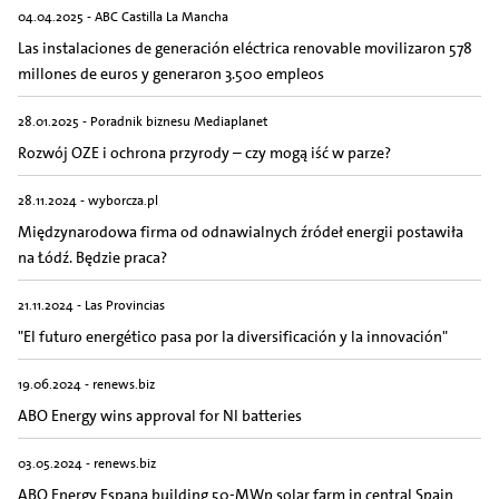
04.04.2025 - ABC Castilla La Mancha
Las instalaciones de generación eléctrica renovable movilizaron 578
millones de euros y generaron 3.500 empleos
28.01.2025 - Poradnik biznesu Mediaplanet
Rozwój OZE i ochrona przyrody – czy mogą iść w parze?
28.11.2024 - wyborcza.pl
Międzynarodowa firma od odnawialnych źródeł energii postawiła
na Łódź. Będzie praca?
21.11.2024 - Las Provincias
"El futuro energético pasa por la diversificación y la innovación"
19.06.2024 - renews.biz
ABO Energy wins approval for NI batteries
03.05.2024 - renews.biz
ABO Energy Espana building 50-MWp solar farm in central Spain