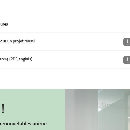
hures
our un projet réussi
024 (PDF, anglais)
!
s renouvelables anime