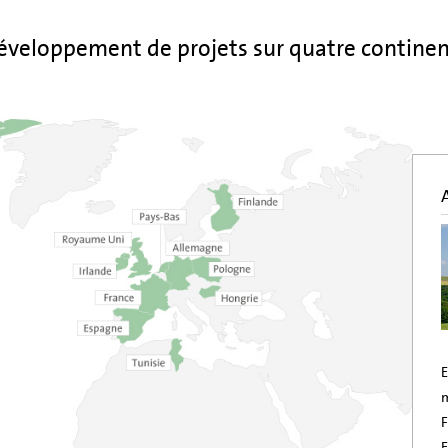
éveloppement de projets sur quatre continen
E
F
E