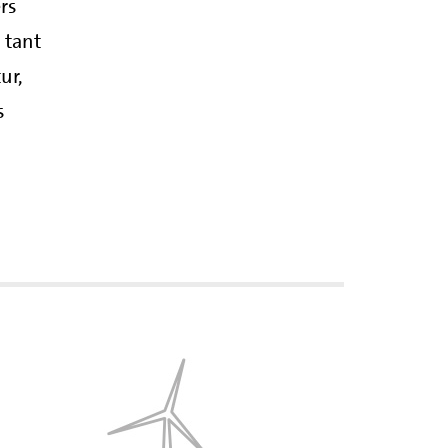
rs
 tant
ur,
s