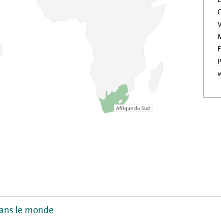
C
V
E
P
dans le monde