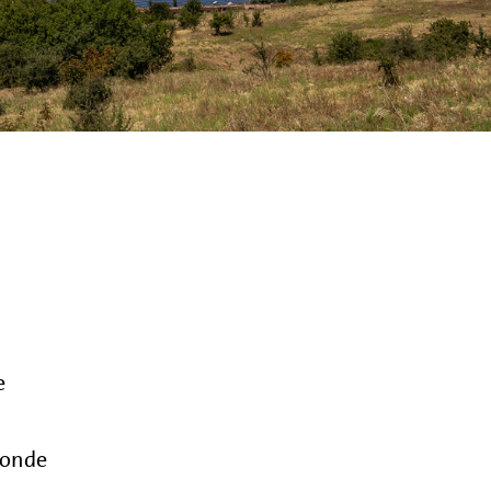
e
monde