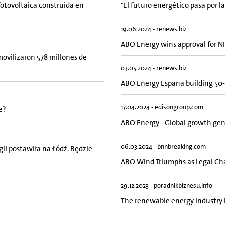
otovoltaica construida en
"El futuro energético pasa por la
19.06.2024 - renews.biz
ABO Energy wins approval for NI
movilizaron 578 millones de
03.05.2024 - renews.biz
ABO Energy Espana building 50-
17.04.2024 - edisongroup.com
e?
ABO Energy - Global growth gene
06.03.2024 - bnnbreaking.com
i postawiła na Łódź. Będzie
ABO Wind Triumphs as Legal Ch
29.12.2023 - poradnikbiznesu.info
The renewable energy industry in