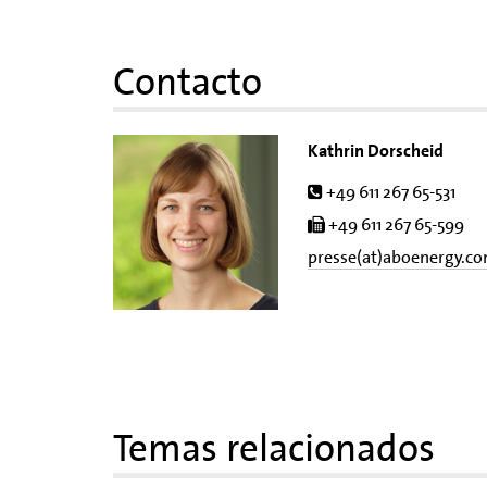
Contacto
Kathrin Dorscheid
Tel.
+49 611 267 65-531
Fax
+49 611 267 65-599
presse(at)aboenergy.c
Temas relacionados