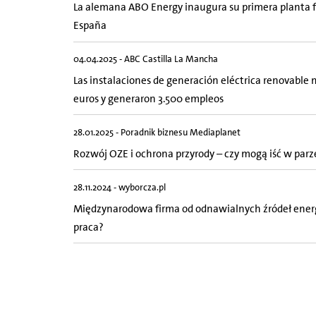
La alemana ABO Energy inaugura su primera planta f
España
04.04.2025 - ABC Castilla La Mancha
Las instalaciones de generación eléctrica renovable 
euros y generaron 3.500 empleos
28.01.2025 - Poradnik biznesu Mediaplanet
Rozwój OZE i ochrona przyrody – czy mogą iść w parz
28.11.2024 - wyborcza.pl
Międzynarodowa firma od odnawialnych źródeł energi
praca?